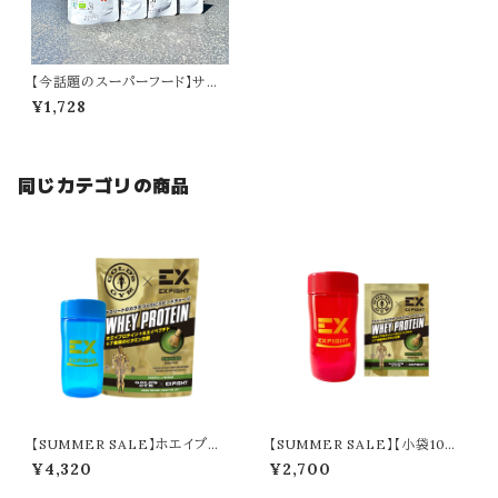
【今話題のスーパーフード】サジ
ードリンク（4日分）
¥1,728
同じカテゴリの商品
【SUMMER SALE】ホエイプロ
【SUMMER SALE】【小袋10個
テイン／本格抹茶（360g）＋シ
セット】ホエイプロテイン／本格
¥4,320
¥2,700
ェイカー
抹茶（20g）＋シェイカー