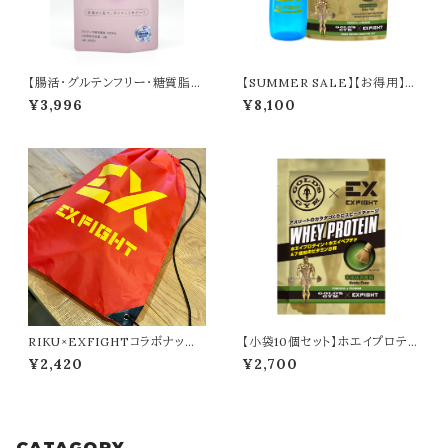
【腸活・グルテンフリー・糖質脂質
【SUMMER SALE】【お得用】ホ
ケア】 BLOCK（90回分）※食後
エイプロテイン／本格抹茶（720
¥3,996
¥8,100
に１粒
g）＋シェイカー
RIKU×EXFIGHTコラボナップ
【小袋10個セット】ホエイプロテイ
ザック
ン／本格抹茶（20g）
¥2,420
¥2,700
CATAGORY