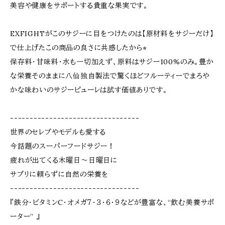
美容や健康をサポートする貴重な果実です。
EXFIGHTがこのサジーに目をつけたのは【原材料をサジーだけ】
で仕上げたこの商品の良さに共感したから⭐︎
保存料・甘味料・水も一切加えず、原料はサジー100%のみ。豊か
な栄養そのままに八仙独自製法で驚くほどフルーティーでまろや
かな味わいのサジーピューレは試す価値ありです。
---------------------------------
世界のセレブやモデルも愛する
今話題のスーパーフードサジー！
疲れが出てくる木曜日～日曜日に
サプリに頼らずに自然の栄養を
---------------------------------
『鉄分・ビタミンC・オメガ７・３・６・９などが豊富な、“飲む美養サポ
ーター” 』