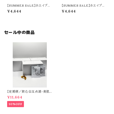
【SUMMER SALE】ホエイプロ
【SUMMER SALE】ホエイプロ
テイン／ヨーグルト＋シェイカー
テイン／ストロベリー＋シェイカ
¥4,644
¥4,644
ー
セール中の商品
【定期便／飲む白玉点滴-美肌
目的の方-】CLEAR（60日分）
¥11,664
10%OFF