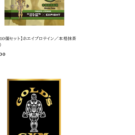
袋10個セット】ホエイプロテイン／本格抹茶
）
00