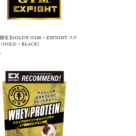
限定】GOLD'S GYM × EXFIGHT ステ
（GOLD × BLACK）
0