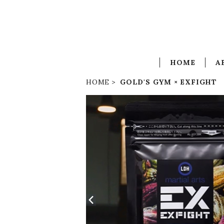
HOME
A
HOME
GOLD'S GYM × EXFIGHT