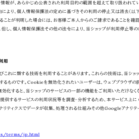
人情報が、あらかじめ公表された利用目的の範囲を超えて取り扱われて
由により、個人情報保護法の定めに基づきその利用の停止又は消去（以下
ることが判明した場合には、お客様ご本人からのご請求であることを確
。但し、個人情報保護法その他の法令により、当ショップが利用停止等の
の利用
kie及びこれに類する技術を利用することがあります。これらの技術は、当シ
るものです。Cookieを無効化されたいユーザーは、ウェブブラウザの設
eを無効化すると、当ショップのサービスの一部の機能をご利用いただけなく
が提供するサービスの利用状況等を調査・分析するため、本サービス上に Goog
eアナリティクスでデータが収集、処理される仕組みその他Googleアナリ
cs/terms/jp.html