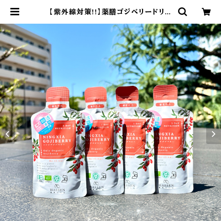
【紫外線対策!!】薬膳ゴジベリードリン
ク（4日分） | EXFIGHT