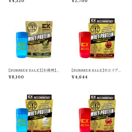
¥4,320
¥2,700
ェイカー
抹茶（20g）＋シェイカー
【SUMMER SALE】【お得用】ホ
【SUMMER SALE】ホエイプロ
エイプロテイン／本格抹茶（720
テイン／チョコレート＋シェイカー
¥8,100
¥4,644
g）＋シェイカー