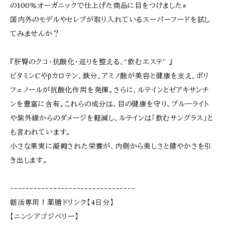
の100%オーガニックで仕上げた商品に目をつけました⭐︎
国内外のモデルやセレブが取り入れているスーパーフードを試し
てみませんか？
『肝腎のクコ・抗酸化・巡りを整える、“飲むエステ” 』
ビタミンCやβカロテン、鉄分、アミノ酸が美容と健康を支え、ポリ
フェノールが抗酸化作用を発揮。さらに、ルテインとゼアキサンチ
ンを豊富に含有。これらの成分は、目の健康を守り、ブルーライト
や紫外線からのダメージを軽減し、ルテインは「飲むサングラス」と
も言われています。
小さな果実に凝縮された栄養が、内側から美しさと健やかさを引
き出します。
--------------------------------
朝活専用！薬膳ドリンク【4日分】
【ニンシアゴジベリー】