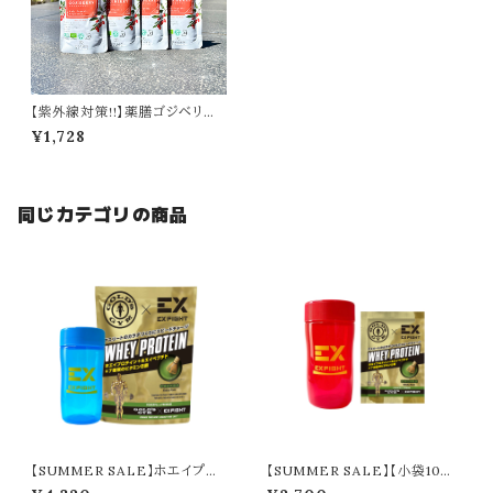
【紫外線対策!!】薬膳ゴジベリー
ドリンク（4日分）
¥1,728
同じカテゴリの商品
【SUMMER SALE】ホエイプロ
【SUMMER SALE】【小袋10個
テイン／本格抹茶（360g）＋シ
セット】ホエイプロテイン／本格