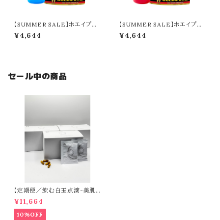
【SUMMER SALE】ホエイプロ
【SUMMER SALE】ホエイプロ
テイン／ヨーグルト＋シェイカー
テイン／ストロベリー＋シェイカ
¥4,644
¥4,644
ー
セール中の商品
【定期便／飲む白玉点滴-美肌
目的の方-】CLEAR（60日分）
¥11,664
10%OFF