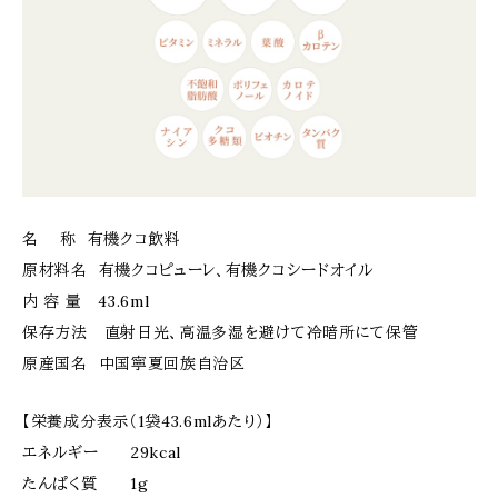
名 称 有機クコ飲料
原材料名 有機クコピューレ、有機クコシードオイル
内 容 量 43.6ml
保存方法 直射日光、高温多湿を避けて冷暗所にて保管
原産国名 中国寧夏回族自治区
【栄養成分表示（1袋43.6mlあたり）】
エネルギー 29kcal
たんぱく質 1g