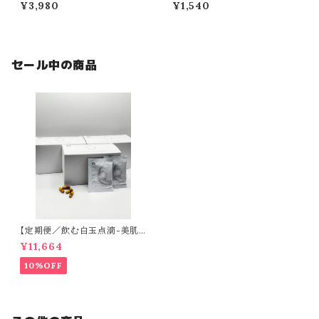
HT Tシャツ（たかし けんこうだ
0ml】／ピンク
¥3,980
¥1,540
いいちver.）
セール中の商品
【定期便／飲む白玉点滴-美肌
目的の方-】CLEAR（60日分）
¥11,664
10%OFF