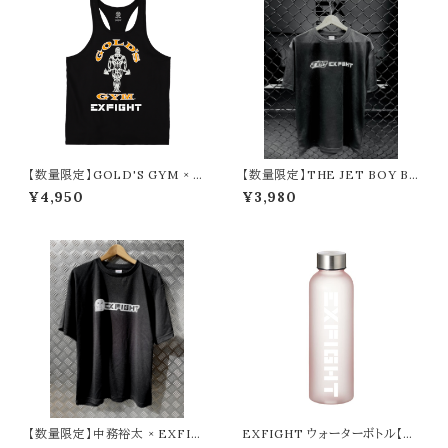
【数量限定】GOLD'S GYM × E
【数量限定】THE JET BOY BA
XFIGHT コットンスラブタンク
NGERZ 『YUHI ＆ AOI』 × EX
¥4,950
¥3,980
FIGHT Tシャツ
【数量限定】中務裕太 × EXFIG
EXFIGHT ウォーターボトル【57