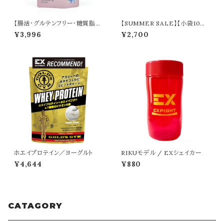
【腸活・グルテンフリー・糖質脂質
【SUMMER SALE】【小袋10個
ケア】 BLOCK（90回分）※食後
セット】ホエイプロテイン／本格
¥3,996
¥2,700
に１粒
抹茶（20g）＋シェイカー
ホエイプロテイン／ヨーグルト
RIKUモデル / EXシェイカー
¥4,644
¥880
CATAGORY