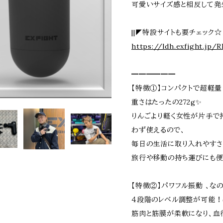
可愛いサイズ感と相反して発生
||◤特設サイトも要チェック☆
https://ldh.exfight.jp
━━━━━━
【特徴①】コンパクトで超軽量
重さはたったの272g✨
りんごより軽く女性が片手で
わず使えるので、
毎日の生活に取り入れやすさ抜
旅行や移動の持ち運びにも
【特徴②】パワフル振動 、な
４段階のレベル調整が可能！(
筋肉と筋膜が柔軟になり、血