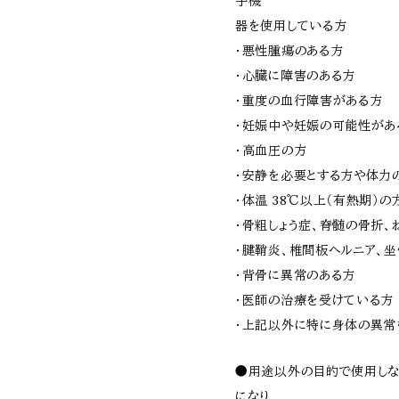
子機
器を使用している方
・悪性腫瘍のある方
・心臓に障害のある方
・重度の血行障害がある方
・妊娠中や妊娠の可能性があ
・高血圧の方
・安静を必要とする方や体力
・体温 38℃以上（有熱期）の
・骨粗しょう症、脊髄の骨折
・腱鞘炎、椎間板ヘルニア、
・背骨に異常のある方
・医師の治療を受けている方
・上記以外に特に身体の異常
●用途以外の目的で使用しな
になり