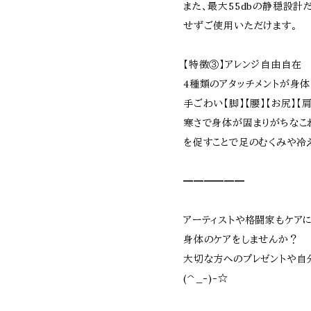
また、最大55dbの静穏設計
せずご使用いただけます。
【特徴③】アレンジ自由自在
4種類のアタッチメントが身
手ごわい【脚】【腰】【お尻】
寒さで身体が固まりがちなこ
を促すことで足のむくみや冷
━━━━━━
アーティストや格闘家もケア
身体のケアをしませんか？
大切な方へのプレゼントや自
(^_-)-☆