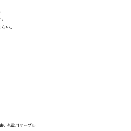
​
。​
ない。​
明書、充電用ケーブル