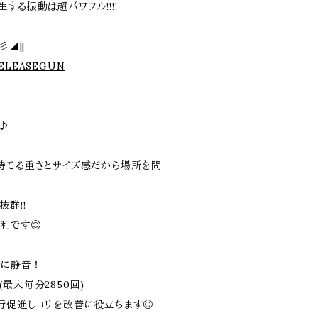
する振動は超パワフル!!!!
彡◢||
/RELEASEGUN
♪
持てる重さとサイズ感だから場所を問
群!!
便利です◎
のに静音！
最大毎分2850回)
行促進しコリを改善に役立ちます◎