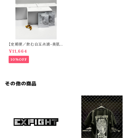
【定期便／飲む白玉点滴-美肌
目的の方-】CLEAR（60日分）
¥11,664
10%OFF
その他の商品