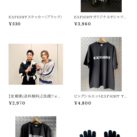
EXFIGHTステッカー（ブラック）
EXFIGHTオリジナルTシャツ
（黒）
¥330
¥3,960
【定期便(送料無料)】洗顔フォー
ビッグシルエットEXFIGHT Tシ
ム 『a』BALLISTIK BOYZ RY
ャツ（ブラック）
¥2,970
¥4,800
UTA ＆ MASA produce