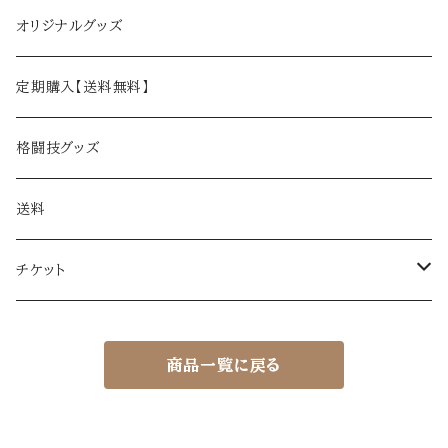
オリジナルグッズ
定期購入【送料無料】
格闘技グッズ
送料
チケット
EXFIGHT体験チケット（ビジター）
商品一覧に戻る
EXFIGHT体験チケット（ビジター）
EXFIGHTシリーズ観覧チケット