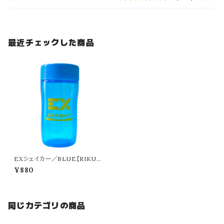
最近チェックした商品
EXシェイカー／BLUE【RIKU監
修】
¥880
同じカテゴリの商品