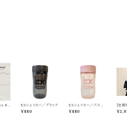
ce BO
EXシェイカー／ブラック
EXシェイカー／パステ
【定期
ka』
ルピンク
顔フォー
¥880
¥880
¥2,9
TIK 
MASA