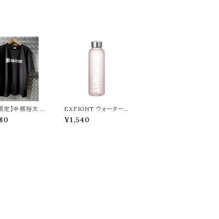
限定】中務裕太 ×
EXFIGHT ウォーター
GHT Tシャツ（た
ボトル【570ml】／ピンク
80
¥1,540
けんこうだいいちv