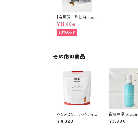
【定期便／飲む白玉点
滴-美肌目的の方-】CL
¥11,664
EAR（60日分）
10%OFF
その他の商品
WOMEN／ミルクティ
白濱亜嵐 produ
ー
DY SOAP 『ALi
¥4,320
¥3,300