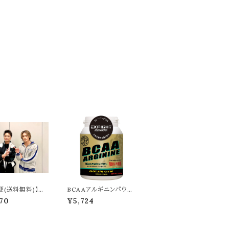
便(送料無料)】洗
BCAAアルギニンパウダ
ム 『a』BALLIS
ー／スポーツドリンク
70
¥5,724
BOYZ RYUTA ＆
 produce