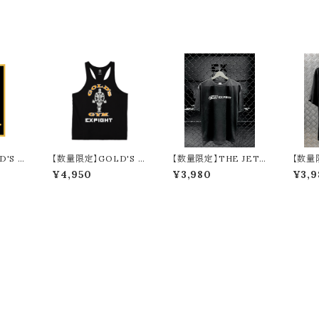
'S G
【数量限定】GOLD'S G
【数量限定】THE JET
【数量
T ステ
YM × EXFIGHT コット
BOY BANGERZ 『YU
EXFI
¥4,950
¥3,980
¥3,9
BLAC
ンスラブタンク
HI ＆ AOI』 × EXFIGH
かし 
T Tシャツ
er.）