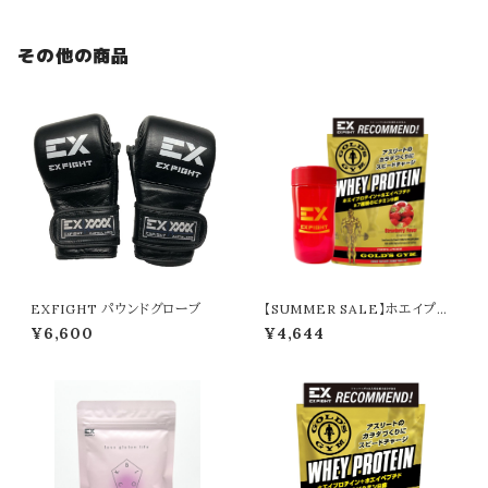
その他の商品
EXFIGHT パウンドグローブ
【SUMMER SALE】ホエイプロ
テイン／ストロベリー＋シェイカ
¥6,600
¥4,644
ー