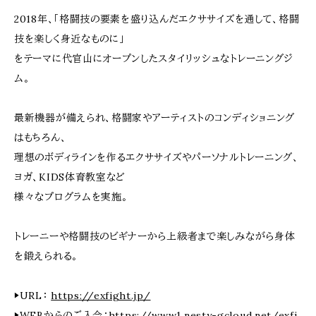
2018年、「格闘技の要素を盛り込んだエクササイズを通して、格闘
技を楽しく身近なものに」
をテーマに代官山にオープンしたスタイリッシュなトレーニングジ
ム。
最新機器が備えられ、格闘家やアーティストのコンディショニング
はもちろん、
理想のボディラインを作るエクササイズやパーソナルトレーニング、
ヨガ、KIDS体育教室など
様々なプログラムを実施。
トレーニーや格闘技のビギナーから上級者まで楽しみながら身体
を鍛えられる。
▶URL：
https://exfight.jp/
▶WEBからのご入会：
https://www1.nesty-gcloud.net/exfi