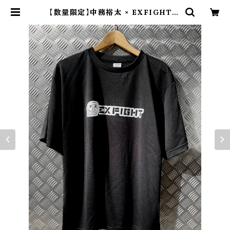
【数量限定】中務裕太 × EXFIGHT T
シャツ（たかし けんこうだいいちve
r.） | EXFIGHT