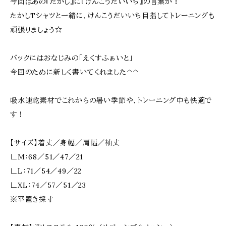
今回はあの『たかし』に『けんこうだいいち』の言葉が！
たかしTシャツと一緒に、けんこうだいいち目指してトレーニングも
頑張りましょう☆
バックにはおなじみの「えくすふぁいと」
今回のために新しく書いてくれました^^
吸水速乾素材でこれからの暑い季節や、トレーニング中も快適で
す！
【サイズ】着丈／身幅／肩幅／袖丈
∟Ｍ：68／51／47／21
∟Ｌ：71／54／49／22
∟XL：74／57／51／23
※平置き採寸