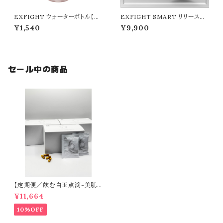
EXFIGHT ウォーターボトル【57
EXFIGHT SMART リリースガ
0ml】／ピンク
ン
¥1,540
¥9,900
セール中の商品
【定期便／飲む白玉点滴-美肌
目的の方-】CLEAR（60日分）
¥11,664
10%OFF