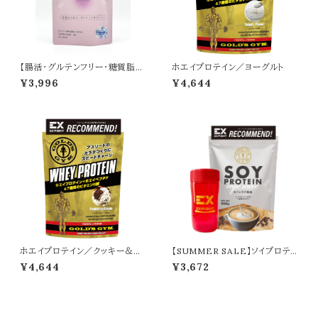
【腸活・グルテンフリー・糖質脂質
ホエイプロテイン／ヨーグルト
ケア】 BLOCK（90回分）※食後
¥3,996
¥4,644
に１粒
ホエイプロテイン／クッキー＆ク
【SUMMER SALE】ソイプロテイ
リーム
ン／カフェラテ＋シェイカー
¥4,644
¥3,672