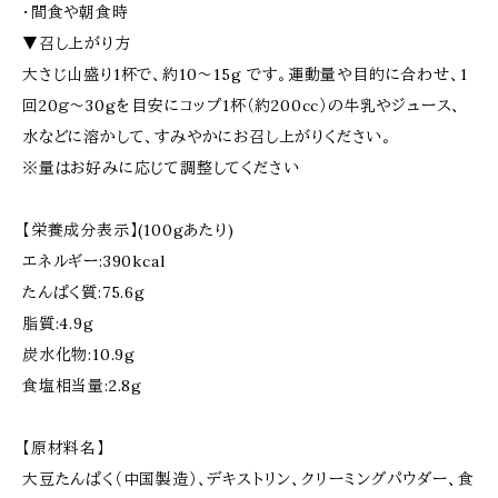
・間食や朝食時
▼召し上がり方
大さじ山盛り1杯で、約10～15g です。運動量や目的に合わせ、1
回20ｇ～30gを目安にコップ1杯（約200cc）の牛乳やジュース、
水などに溶かして、すみやかにお召し上がりください。
※量はお好みに応じて調整してください
【栄養成分表示】(100gあたり)
エネルギー:390kcal
たんぱく質:75.6g
脂質:4.9g
炭水化物:10.9g
食塩相当量:2.8g
【原材料名】
大豆たんぱく（中国製造）、デキストリン、クリーミングパウダー、食