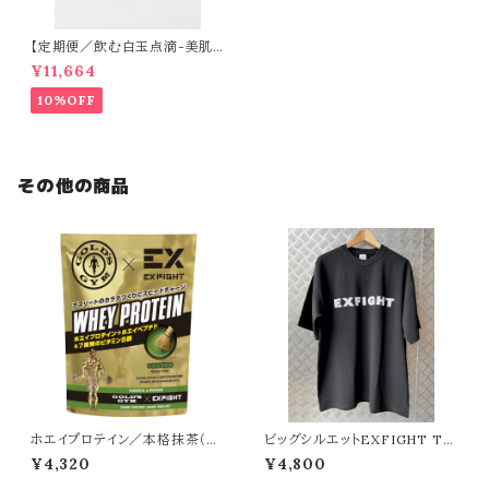
【定期便／飲む白玉点滴-美肌
目的の方-】CLEAR（60日分）
¥11,664
10%OFF
その他の商品
ホエイプロテイン／本格抹茶（36
ビッグシルエットEXFIGHT Tシ
0g）
ャツ（ブラック）
¥4,320
¥4,800