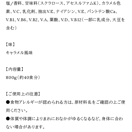
塩/香料、甘味料（スクラロース、アセスルファムK）、カラメル色
素、V.C、乳化剤、抽出V.E、ナイアシン、V.E、パントテン酸Ca、
V.B1、V.B6、V.B2、V.A、葉酸、V.D、V.B12（一部に乳成分、大豆を
含む）
【味】
キャラメル風味
【内容量】
800g（約40食分）
【ご使用上の注意】
●食物アレルギーが認められる方は、原材料名をご確認の上ご使
用ください。
●体質や体調によりまれにおなかがゆるくなるなど、身体に合わ
ない場合があります。