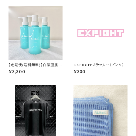
【定期便(送料無料)】白濱亜嵐 p
EXFIGHTステッカー（ピンク）
roduce BODY SOAP 『ALik
¥3,300
¥330
a』