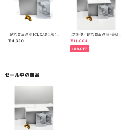
【飲む白玉点滴】CLEAR（1箱：2
【定期便／飲む白玉点滴-美肌
0袋入り）
目的の方-】CLEAR（60日分）
¥4,320
¥11,664
10%OFF
セール中の商品