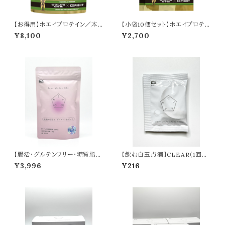
【お得用】ホエイプロテイン／本
【小袋10個セット】ホエイプロテイ
格抹茶（720g）
ン／本格抹茶（20g）
¥8,100
¥2,700
【腸活・グルテンフリー・糖質脂質
【飲む白玉点滴】CLEAR（1回
ケア】 BLOCK（90回分）※食後
分）
¥3,996
¥216
に１粒