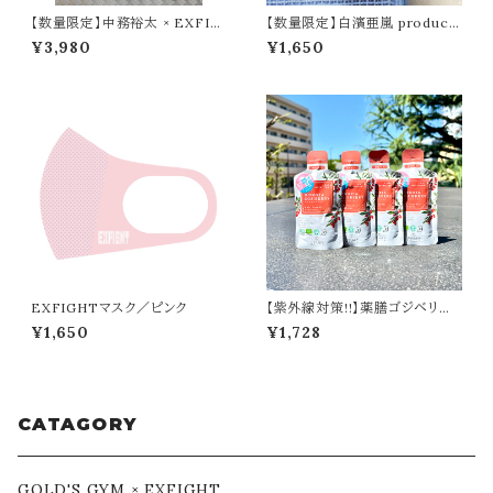
【数量限定】中務裕太 × EXFIG
【数量限定】白濱亜嵐 produce
HT Tシャツ（たかし けんこうだ
『ALika』ボディタオル
¥3,980
¥1,650
いいちver.）
EXFIGHTマスク／ピンク
【紫外線対策!!】薬膳ゴジベリー
ドリンク（4日分）
¥1,650
¥1,728
CATAGORY
GOLD'S GYM × EXFIGHT