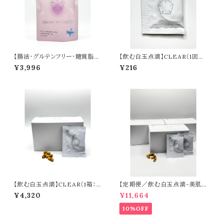
【腸活・グルテンフリー・糖質脂質
【飲む白玉点滴】CLEAR（1回
ケア】 BLOCK（90回分）※食後
分）
¥3,996
¥216
に１粒
【飲む白玉点滴】CLEAR（1箱：2
【定期便／飲む白玉点滴-美肌
0袋入り）
目的の方-】CLEAR（60日分）
¥4,320
¥11,664
10%OFF