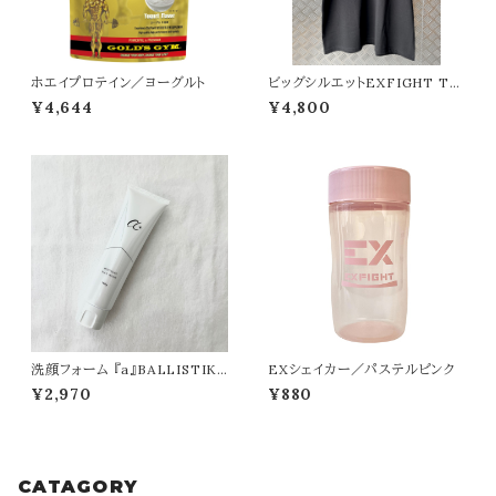
ホエイプロテイン／ヨーグルト
ビッグシルエットEXFIGHT Tシ
ャツ（ブラック）
¥4,644
¥4,800
洗顔フォーム 『a』BALLISTIK
EXシェイカー／パステルピンク
BOYZ RYUTA ＆ MASA pro
¥2,970
¥880
duce
CATAGORY