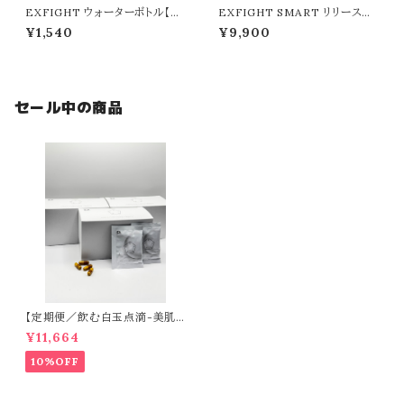
EXFIGHT ウォーターボトル【57
EXFIGHT SMART リリースガ
0ml】／ピンク
ン
¥1,540
¥9,900
セール中の商品
【定期便／飲む白玉点滴-美肌
目的の方-】CLEAR（60日分）
¥11,664
10%OFF