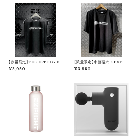
【数量限定】THE JET BOY BA
【数量限定】中務裕太 × EXFIG
NGERZ 『YUHI ＆ AOI』 × EX
HT Tシャツ（たかし けんこうだ
¥3,980
¥3,980
FIGHT Tシャツ
いいちver.）