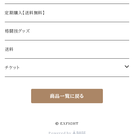
定期購入【送料無料】
格闘技グッズ
送料
チケット
EXFIGHT体験チケット（ビジター）
商品一覧に戻る
EXFIGHT体験チケット（ビジター）
EXFIGHTシリーズ観覧チケット
EXFIGHT観覧チケット
© EXFIGHT
Powered by