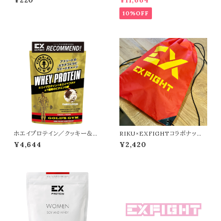
¥220
¥11,664
BLACK）
10%OFF
ホエイプロテイン／クッキー＆ク
RIKU×EXFIGHTコラボナップ
リーム
ザック
¥4,644
¥2,420