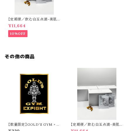
【定期便／飲む白玉点滴-美肌
目的の方-】CLEAR（60日分）
¥11,664
10%OFF
その他の商品
【数量限定】GOLD'S GYM × E
【定期便／飲む白玉点滴-美肌
XFIGHT ステッカー（GOLD ×
目的の方-】CLEAR（60日分）