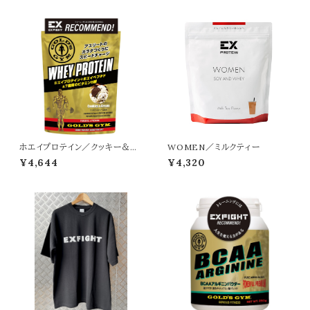
ホエイプロテイン／クッキー＆ク
WOMEN／ミルクティー
リーム
¥4,644
¥4,320