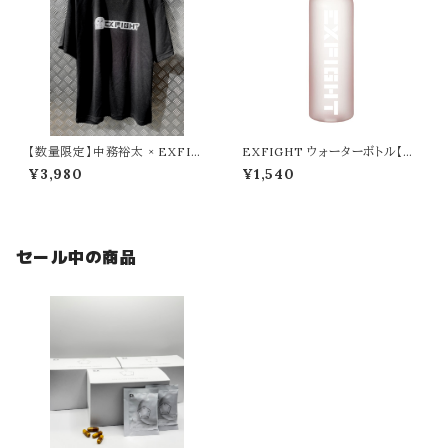
【数量限定】中務裕太 × EXFIG
EXFIGHT ウォーターボトル【57
HT Tシャツ（たかし けんこうだ
0ml】／ピンク
¥3,980
¥1,540
いいちver.）
セール中の商品