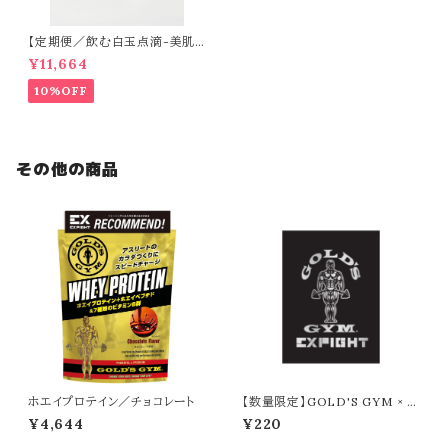
【定期便／飲む白玉点滴-美肌
目的の方-】CLEAR（60日分）
¥11,664
10%OFF
その他の商品
ホエイプロテイン／チョコレート
【数量限定】GOLD'S GYM × E
XFIGHT ステッカー（SILVER ×
¥4,644
¥220
BLACK）