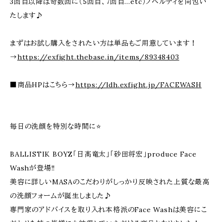
3回目以降は奇数回に（5回目、7回目…etc）ノベルティを同包い
たします♪
まずはお試し購入をされたい方は単品もご用意しています！
→
https://exfight.thebase.in/items/89348403
■商品HPはこちら→
https://ldh.exfight.jp/FACEWASH
毎日の洗顔を特別な時間に⭐️
BALLISTIK BOYZ「日髙竜太」「砂田将宏」produce Face
Washが登場!!
美容に詳しいMASAのこだわりがしっかり反映された上質な最高
の洗顔フォームが誕生しました♪
専門家のアドバイスを取り入れ本格派のFace Washは美容にこ