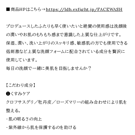
■商品HPはこちら→
https://ldh.exfight.jp/FACEWASH
プロデュースしたふたりも早く使いたいと絶賛の使用感は洗顔後
の潤いやお肌のもちもち感まで意識した上質な仕上がりです。
保湿、潤い、洗い上がりのスッキリ感、敏感肌の方でも使用できる
低刺激など上質な洗顔フォームに配合されている成分を贅沢に
使用しています。
毎日の洗顔で一緒に美肌を目指しませんか？
【こだわり成分】
❶くすみケア
クロフサスグリ／牡丹皮／ローズマリーの組み合わせにより肌を
整える。
・肌の明るさの向上
・紫外線から肌を保護するのを助ける