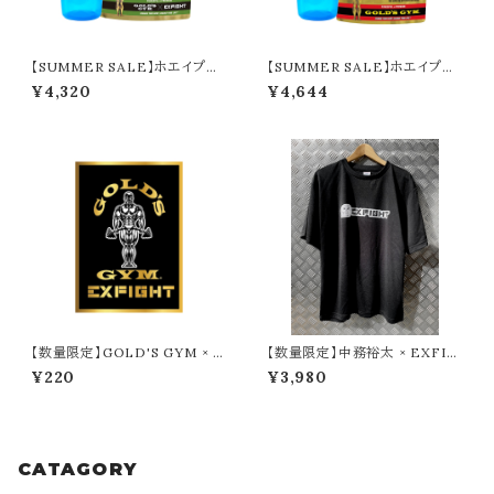
【SUMMER SALE】ホエイプロ
【SUMMER SALE】ホエイプロ
テイン／本格抹茶（360g）＋シ
テイン／クッキー＆クリーム＋シ
¥4,320
¥4,644
ェイカー
ェイカー
【数量限定】GOLD'S GYM × E
【数量限定】中務裕太 × EXFIG
XFIGHT ステッカー（GOLD ×
HT Tシャツ（たかし けんこうだ
¥220
¥3,980
BLACK）
いいちver.）
CATAGORY