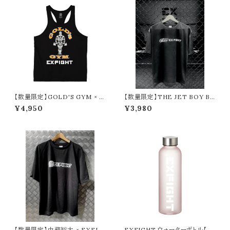
【数量限定】GOLD'S GYM × E
【数量限定】THE JET BOY BA
XFIGHT コットンスラブタンク
NGERZ 『YUHI ＆ AOI』 × EX
¥4,950
¥3,980
FIGHT Tシャツ
【数量限定】中務裕太 × EXFIG
EXFIGHT ウォーターボトル【57