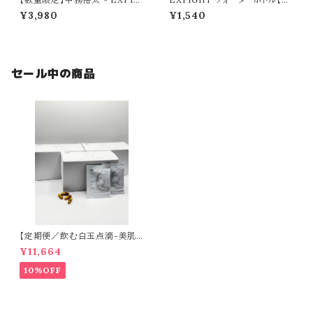
HT Tシャツ（たかし けんこうだ
0ml】／ピンク
¥3,980
¥1,540
いいちver.）
セール中の商品
【定期便／飲む白玉点滴-美肌
目的の方-】CLEAR（60日分）
¥11,664
10%OFF